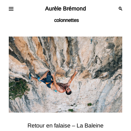
Skip
to
Aurèle Brémond
content
colonnettes
Retour en falaise – La Baleine