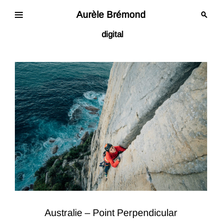
Skip
to
Aurèle Brémond
content
digital
Australie – Point Perpendicular