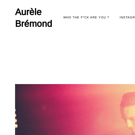
Skip
to
Aurèle
content
WHO THE F*CK ARE YOU ?
INSTAG
Brémond