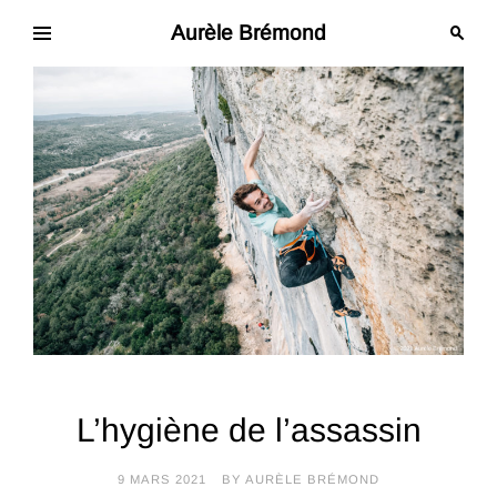
Skip
to
Aurèle Brémond
content
L’hygiène de l’assassin
9 MARS 2021
BY
AURÈLE BRÉMOND