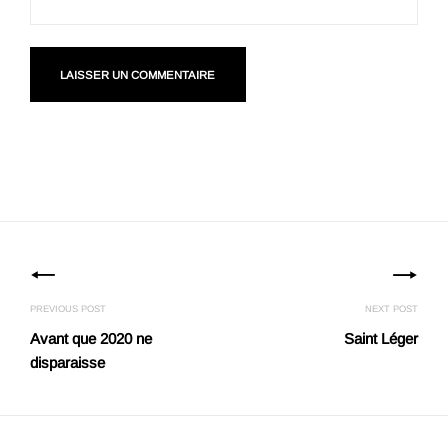
Navigation
des
articles
PREVIOUS POST
NEXT POST
Avant que 2020 ne
Saint Léger
disparaisse