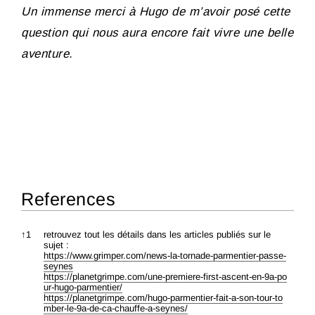
Un immense merci à Hugo de m’avoir posé cette
question qui nous aura encore fait vivre une belle
aventure.
References
References
↑
1
retrouvez tout les détails dans les articles publiés sur le
sujet :
https://www.grimper.com/news-la-tornade-parmentier-passe-
seynes
https://planetgrimpe.com/une-premiere-first-ascent-en-9a-po
ur-hugo-parmentier/
https://planetgrimpe.com/hugo-parmentier-fait-a-son-tour-to
mber-le-9a-de-ca-chauffe-a-seynes/