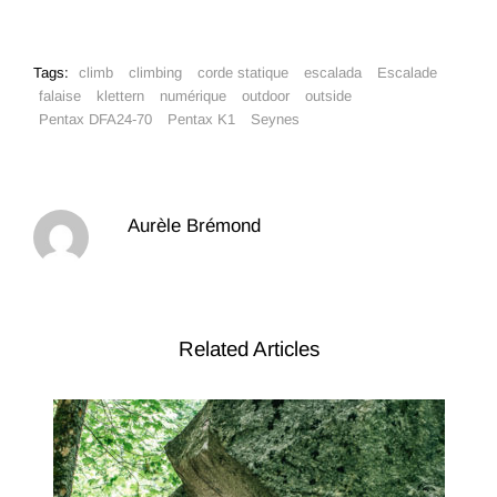
Tags:
climb
climbing
corde statique
escalada
Escalade
falaise
klettern
numérique
outdoor
outside
Pentax DFA24-70
Pentax K1
Seynes
Aurèle Brémond
Related Articles