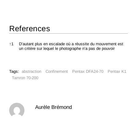
References
References
↑
1
D’autant plus en escalade où a réussite du mouvement est
un critère sur lequel le photographe n’a pas de pouvoir
Tags:
abstraction
Confinement
Pentax DFA24-70
Pentax K1
Tamron 70-200
Aurèle Brémond